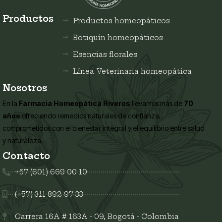
Productos
Productos homeopáticos
Botiquín homeopáticos
Esencias florales
Línea Veterinaria homeopática
Nosotros
En la
Farmacia Homeopática Riveros
llevamos más de
70
años
ofreciendo remedios naturales de confianza,
comprometidos con el bienestar integral y el equilibrio entre salud
y naturaleza.
Contacto
+57 (601) 669 00 10
(+57) 311 892 97 33
Carrera 16A # 163A - 09, Bogotá - Colombia