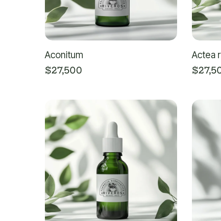
Aconitum
Actea 
$
27,500
$
27,5