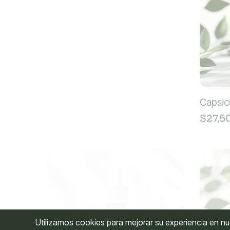
Cantharis
Capsi
$
27,500
$
27,5