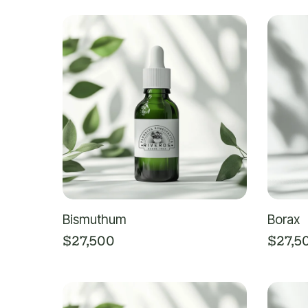
Bismuthum
Borax
$
27,500
$
27,5