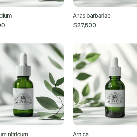
dium
Anas barbariae
00
$
27,500
um nitricum
Arnica