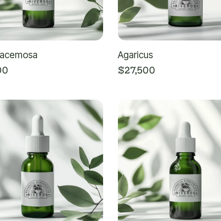
racemosa
Agaricus
00
$
27,500