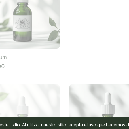
cum
Carbo Animalis
00
$
27,500