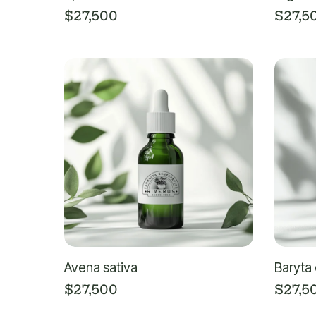
$
27,500
$
27,5
Avena sativa
Baryta
$
27,500
$
27,5