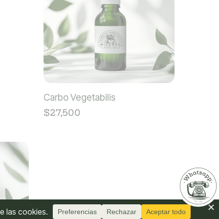
Carbo Vegetabilis
$
27,500