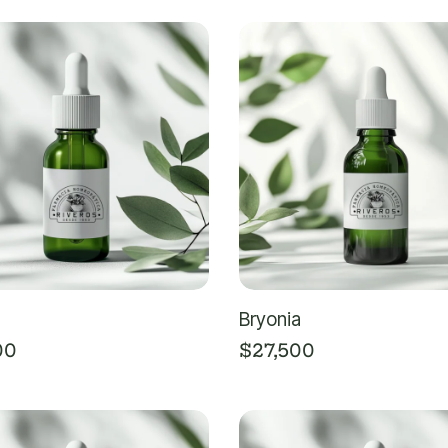
Bryonia
00
$
27,500