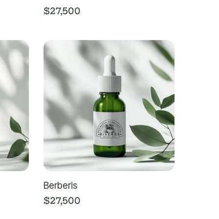
$
27,500
Berberis
$
27,500