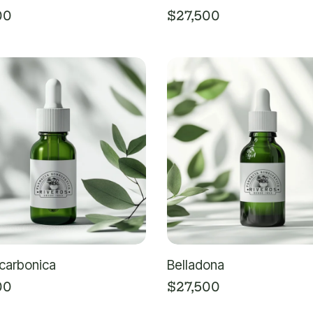
00
$
27,500
 carbonica
Belladona
00
$
27,500