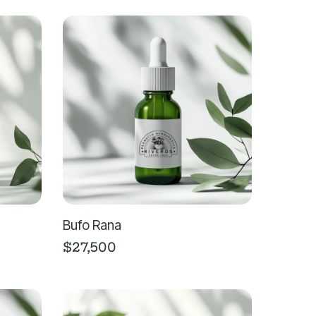
Bufo Rana
$
27,500